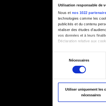
Utilisation responsable de 
Nous et
nos 1022 partenair
technologies comme les cooki
publicités et du contenu per
réaliser des études d’audienc
vos données et à leurs final
Déclaration relative aux cooki
Si vous le permettez, nous a
Sélection
Collecter des informa
Nécessaires
du
Identifier votre appar
consentement
digitales).
Pour en savoir plus sur le tr
Détails »
. Vous pouvez modifi
Utiliser uniquement les 
Certains sont indispensables 
nécessaires
techniques et des retours sur
nous aider à vous contacter 