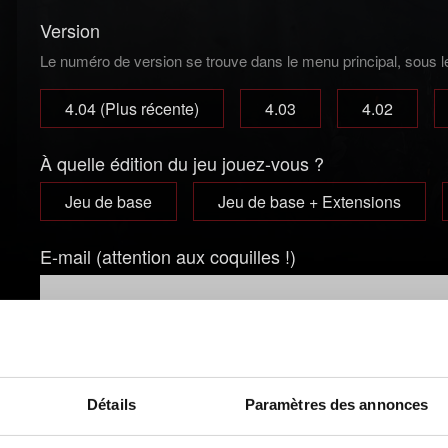
Version
Le numéro de version se trouve dans le menu principal, sous le 
4.04 (Plus récente)
4.03
4.02
À quelle édition du jeu jouez-vous ?
Jeu de base
Jeu de base + Extensions
E-mail (attention aux coquilles !)
Courte description du problème
Détails
Paramètres des annonces