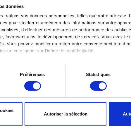
vos données
es
traitons vos données personnelles, telles que votre adresse IP,
Ajouter un fichier
es pour stocker et accéder à des informations sur votre appareil
sonnalisés, d'effectuer des mesures de performance des publicité
Vous pouvez joindre un fichier à votre rapport, comme une cap
e, favorisant ainsi le développement de services. Vous avez le ch
Mo.
ités. Vous pouvez modifier ou retirer votre consentement à tout 
es ou en cliquant sur l'icône de confidentialité.
Parcourir
imerions également :
tions sur votre localisation géographique qui peuvent être précis
Préférences
Statistiques
eil en l'analysant activement pour en relever les caractéristique
aitement de vos données personnelles et définir vos préférences
Envoyer
er ou retirer votre consentement à tout moment à partir de la dé
cookies
Autoriser la sélection
Aut
pour faire fonctionner le site. D'autres sont optionnels et nous 
 le contenu consulté, pour pouvoir adapter le site à vos besoins
Informations concernant vos données personnelles
via les réseaux sociaux si nous avons des informations qui peuve