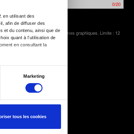
0/20
 en utilisant des
, afin de diffuser des
s et du contenu, ainsi que de
ture d'écran dans le cas de problèmes graphiques. Limite : 12
oix quant à l'utilisation de
moment en consultant la
es à plusieurs mètres près
Marketing
s spécifiques (empreintes
, reportez-vous à la
section «
claration sur les cookies.
oriser tous les cookies
fournissent des informations
. Par exemple, ils peuvent
nt vous intéresser. Parfois,