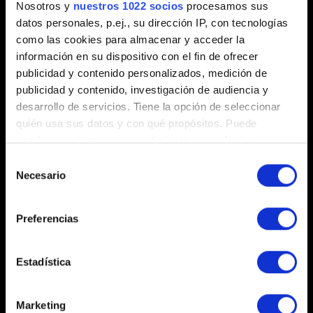
0/20
Nosotros y
nuestros 1022 socios
procesamos sus
datos personales, p.ej., su dirección IP, con tecnologías
como las cookies para almacenar y acceder la
Añadir archivo
información en su dispositivo con el fin de ofrecer
Puedes adjuntar un archivo a tu informe, por ejemplo: una
publicidad y contenido personalizados, medición de
captura de pantalla en caso de problemas con los gráficos.
publicidad y contenido, investigación de audiencia y
Límite: 12 MB.
desarrollo de servicios. Tiene la opción de seleccionar
quién usa sus datos y con qué propósitos. Puede
Explorar
cambiar o retirar su consentimiento en cualquier
momento desde la Declaración de cookies o clicando en
Selección
el Menú de consentimiento.
Necesario
de
consentimiento
Si lo permite, también quisiéramos:
Preferencias
Recopilar información sobre su ubicación
geográfica que puede tener una precisión de varios
Enviar
metros
Estadística
Identificar su dispositivo analizándolo activamente
para buscar características específicas (huellas
Marketing
Información acerca de tus datos personales
digitales)