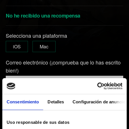
No he recibido una recompensa
Selecciona una plataforma
iOS
Mac
Correo electrónico (¡comprueba que lo has escrito
bien!)
Breve descripción del problema
Consentimiento
Detalles
Configuración de anuncios
Uso responsable de sus datos