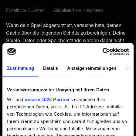
Erstellt vor 7 Jahren Aktualisiert vor 4 Monaten
Wenn dein Spiel abgestürzt ist, versuche bitte, deinen
Cache über die folgenden Schritte zu bereinigen. Deine
Spiele, Daten oder Speicherstände werden dabei nicht
gelöscht:
1.
Schalte
deine Xbox über den Xbox Wireless Controller
Zustimmung
Details
Anzeigeneinstellungen
Über
oder die
Ausschalten
-Taste an deiner Xbox
aus
.
2. Ziehe das Stromkabel hinten aus deiner Xbox heraus.
3. Warte
mindestens zwei Minuten
.
Verantwortungsvoller Umgang mit Ihren Daten
4. Stecke das Kabel wieder in deine Xbox.
Wir und
unsere 1022 Partner
verarbeiten Ihre
5. Schalte deine Xbox wieder ein.
persönlichen Daten, wie z. B. Ihre IP-Adresse, mithilfe
von Technologien wie Cookies, um Informationen auf
Dies bereinigt den Cache deiner Xbox von allen Daten im
Ihrem Gerät zu speichern und darauf zuzugreifen und so
Cache, die eventuell beschädigt wurden. Überprüfe
personalisierte Werbung und Inhalte, Messungen von
danach, ob das Problem weiterhin auftritt. Sollte dieser
Werbung und Inhalten, Zielgruppenforschung sowie