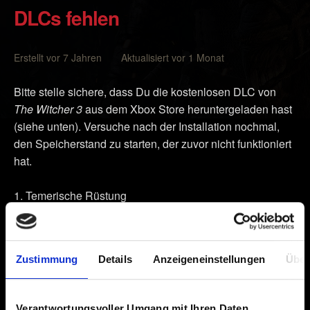
DLCs fehlen
Erstellt vor 7 Jahren Aktualisiert vor 1 Monat
Bitte stelle sichere, dass Du die kostenlosen DLC von
The Witcher 3
aus dem Xbox Store heruntergeladen hast
(siehe unten). Versuche nach der Installation nochmal,
den Speicherstand zu starten, der zuvor nicht funktioniert
hat.
Temerische Rüstung
Bärte und Frisuren
Neue Quest - Vermisste Bergarbeiter
Zustimmung
Details
Anzeigeneinstellungen
Über
Alternatives Kostüm für Yennefer
Nilfgaardische Rüstung
Verantwortungsvoller Umgang mit Ihren Daten