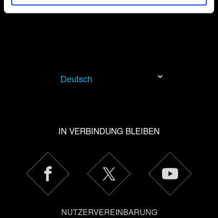
etwas Interessantes mitteilen wollen –, geben wir
gegebenenfalls auch Teile unserer Cookies an unsere
Partner weiter. Jeder dieser optionalen Cookies erfordert
allerdings deine Zustimmung.
Alle Details zu unserer Nutzung von Cookies findest du
unten im Menü „Einstellungen“, wo du, falls gewünscht,
Deutsch
auch alle Einstellungen rund um das Thema Cookies
ändern kannst.
IN VERBINDUNG BLEIBEN
NUTZERVEREINBARUNG