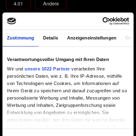
4.01
Andere
Welche Edition des Spiels spielst du?
Grundspiel
Zustimmung
Details
Anzeigeneinstellungen
Über
Grundspiel + Erweiterungen
Complete Edition
Verantwortungsvoller Umgang mit Ihren Daten
Wir und
unsere 1022 Partner
verarbeiten Ihre
E-Mail (Tippfehler vermeiden!)
persönlichen Daten, wie z. B. Ihre IP-Adresse, mithilfe
von Technologien wie Cookies, um Informationen auf
Ihrem Gerät zu speichern und darauf zuzugreifen und so
personalisierte Werbung und Inhalte, Messungen von
Kurze Beschreibung des Problems
Werbung und Inhalten, Zielgruppenforschung sowie
Entwicklung von Angeboten zu ermöglichen. Sie
entscheiden darüber, wer Ihre Daten für welche Zwecke
nutzt. Sie können Ihre Einwilligung jederzeit über die
Cookie-Erklärung oder durch Klicken auf das Privacy