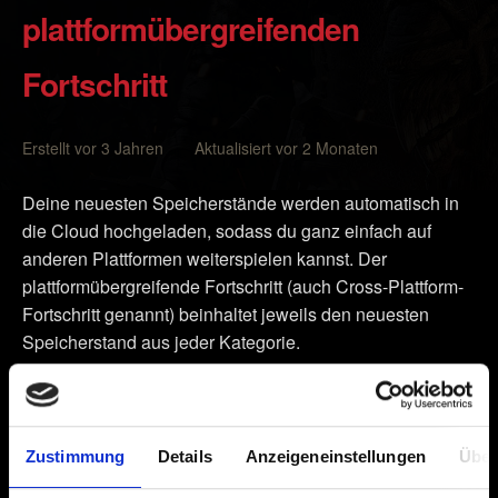
plattformübergreifenden
Fortschritt
Erstellt vor 3 Jahren Aktualisiert vor 2 Monaten
Deine neuesten Speicherstände werden automatisch in
die Cloud hochgeladen, sodass du ganz einfach auf
anderen Plattformen weiterspielen kannst. Der
plattformübergreifende Fortschritt (auch Cross-Plattform-
Fortschritt genannt) beinhaltet jeweils den neuesten
Speicherstand aus jeder Kategorie.
Stelle sicher, dass du bei deiner Version von
The
Witcher 3: Wild Hunt
den neuesten Patch installiert hast –
das kannst du unter dem Titel im Hauptmenü des Spiels
Zustimmung
Details
Anzeigeneinstellungen
Über
ablesen.