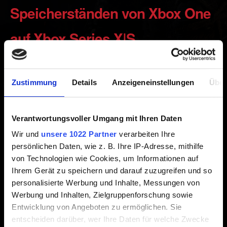
Speicherständen von Xbox One
auf Xbox Series X|S
Erstellt vor 5 Jahren Aktualisiert vor 7 Monaten
Zustimmung
Details
Anzeigeneinstellungen
Über
Dank Xbox Smart Delivery kannst du das Spiel auf Xbox
Series X|S von dem Punkt aus weiterspielen, an dem du
auf Xbox One aufgehört hast. Stelle sicher, dass du mit
Verantwortungsvoller Umgang mit Ihren Daten
dem Internet verbunden bist, damit deine gespeicherten
Wir und
unsere 1022 Partner
verarbeiten Ihre
Daten in die Cloud hochgeladen werden.
persönlichen Daten, wie z. B. Ihre IP-Adresse, mithilfe
von Technologien wie Cookies, um Informationen auf
Alternativ kannst du deine Xbox One und Xbox Series
Ihrem Gerät zu speichern und darauf zuzugreifen und so
X|S mit demselben Netzwerk verbinden und die
personalisierte Werbung und Inhalte, Messungen von
Systemnetzwerk-Transferoption nutzen.
Werbung und Inhalten, Zielgruppenforschung sowie
Entwicklung von Angeboten zu ermöglichen. Sie
entscheiden darüber, wer Ihre Daten für welche Zwecke