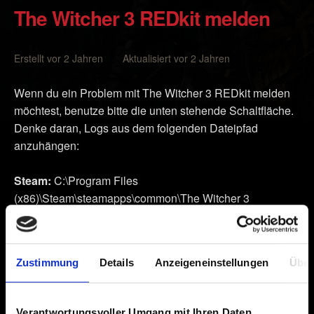
The Witcher 3 REDkit melden
Erstellt vor 2 Jahren Aktualisiert vor 2 Jahren
Wenn du ein Problem mit The Witcher 3 REDkit melden
möchtest, benutze bitte die unten stehende Schaltfläche.
Denke daran, Logs aus dem folgenden Dateipfad
anzuhängen:
Steam:
C:\Program Files
(x86)\Steam\steamapps\common\The Witcher 3
REDkit\bin\editor.log
GOG:
C:\Program Files (x86)\GOG Galaxy\Games\The
Zustimmung
Details
Anzeigeneinstellungen
Über
Witcher 3 REDkit\bin\editor.log
Epic Games Store:
C:\Program Files\Epic
Verantwortungsvoller Umgang mit Ihren Daten