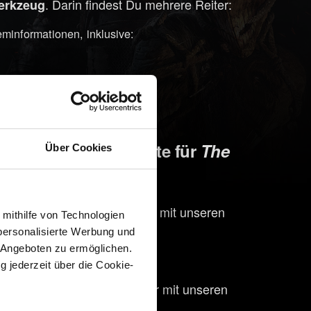
. Darin findest Du mehrere Reiter:
erkzeug
eminformationen, inklusive:
Deiner
.
en
Grafikkarte
ssor/Deine Grafikkarte für
The
Über Cookies
karten, um Deine Grafikkarte mit unseren
 mithilfe von Technologien
personalisierte Werbung und
 Angeboten zu ermöglichen.
 AMD GPU Radeon HD 7870
g jederzeit über die Cookie-
essoren, um Deinen Prozessor mit unseren