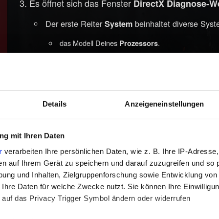
Es öffnet sich das Fenster
DirectX Diagnose-W
Der erste Reiter
beinhaltet diverse Syst
System
das Modell Deines
.
Prozessors
die Menge Deines
.
Speichers
Unter den Anzeige-Reitern findest Du den
Nam
Wie findest Du heraus, ob Dein Proze
Details
Anzeigeneinstellungen
Witcher 3: Wild Hunt
geeignet sind?
g mit Ihren Daten
Finde online eine Vergleichsübersicht zu Grafik
r
verarbeiten Ihre persönlichen Daten, wie z. B. Ihre IP-Adresse,
Minimalanforderungen zu vergleichen:
en auf Ihrem Gerät zu speichern und darauf zuzugreifen und so 
ung und Inhalten, Zielgruppenforschung sowie Entwicklung von
DirectX 11 - Nvidia GPU GeForce GTX 660 /
 Ihre Daten für welche Zwecke nutzt. Sie können Ihre Einwilligun
 auf das Privacy Trigger Symbol ändern oder widerrufen
Finde online eine Vergleichsübersicht zu Proz
Minimalanforderungen zu vergleichen: