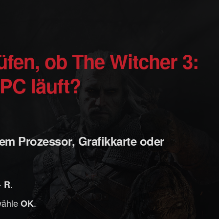
PC läuft?
em Prozessor, Grafikkarte oder
+
.
R
wähle
.
OK