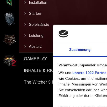
Installation
Starten
Spielstände
Leistung
Absturz
Zustimmung
GAMEPLAY
Verantwortungsvoller Umgan
INHALTE & RICHTLINIEN
Wir und
unsere 1022 Partne
wie Cookies, um Information
The Witcher 3 REDkit
Inhalte, Messungen von Werb
Sie entscheiden darüber, wer
Erklärung oder durch Klicken