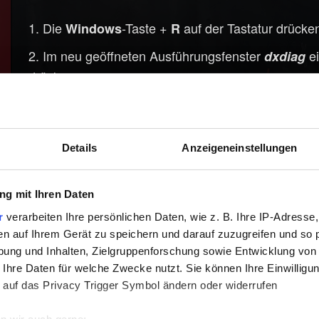
Die
-Taste +
auf der Tastatur drücke
Windows
R
Im neu geöffneten Ausführungsfenster
ei
dxdiag
drücken.
Auf
klicken und
Alle Informationen speichern...
anklicken, um das DirectX-Diagnose-
Verlassen
Details
Anzeigeneinstellungen
g mit Ihren Daten
r
verarbeiten Ihre persönlichen Daten, wie z. B. Ihre IP-Adresse,
en auf Ihrem Gerät zu speichern und darauf zuzugreifen und so 
ung und Inhalten, Zielgruppenforschung sowie Entwicklung von
 Ihre Daten für welche Zwecke nutzt. Sie können Ihre Einwilligun
 auf das Privacy Trigger Symbol ändern oder widerrufen