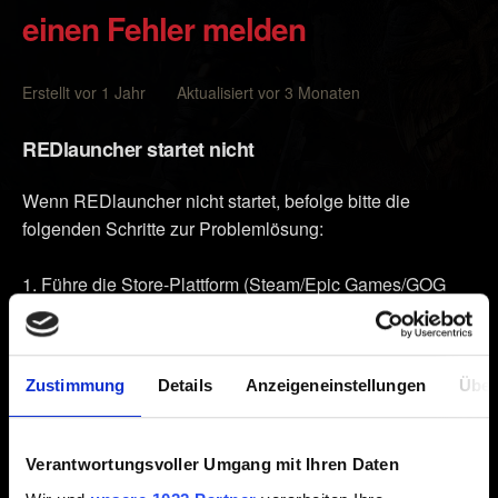
einen Fehler melden
Erstellt vor 1 Jahr Aktualisiert vor 3 Monaten
REDlauncher startet nicht
Wenn REDlauncher nicht startet, befolge bitte die
folgenden Schritte zur Problemlösung:
Führe die Store-Plattform (Steam/Epic Games/GOG
Galaxy) als Administrator aus und versuche dann, das
Spiel zu starten.
Lösche den REDlauncher-Ordner unter
Zustimmung
Details
Anzeigeneinstellungen
Über
%localappdata%\Programs\CD Projekt Red\
Versuche danach, das Spiel zu starten.
Verantwortungsvoller Umgang mit Ihren Daten
Vergewissere dich, dass du beim Start des Spiels