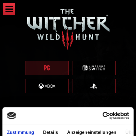
Grafiktreiber aktualisieren
Zustimmung
Details
Anzeigeneinstellungen
Über