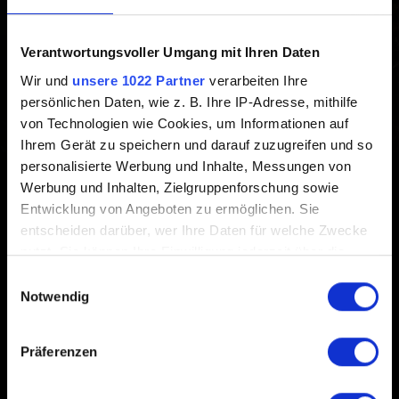
Erstellt vor 3 Jahren Aktualisiert vor 8 Monaten
Verantwortungsvoller Umgang mit Ihren Daten
Wenn ihr Abstürze oder Performance-Probleme habt,
Wir und
unsere 1022 Partner
verarbeiten Ihre
stellt sicher, dass ihr die neuesten Grafiktreiber installiert
persönlichen Daten, wie z. B. Ihre IP-Adresse, mithilfe
habt.
von Technologien wie Cookies, um Informationen auf
Ihrem Gerät zu speichern und darauf zuzugreifen und so
Ihr erhaltet diese hier:
NVIDIA
,
AMD
,
Intel
personalisierte Werbung und Inhalte, Messungen von
Werbung und Inhalten, Zielgruppenforschung sowie
Entwicklung von Angeboten zu ermöglichen. Sie
entscheiden darüber, wer Ihre Daten für welche Zwecke
nutzt. Sie können Ihre Einwilligung jederzeit über die
Cookie-Erklärung oder durch Klicken auf das Privacy
Einwilligungsauswahl
Trigger Symbol ändern oder widerrufen
Deutsch
Notwendig
Wenn Sie es erlauben, würden wir auch gerne:
Präferenzen
Informationen über Ihre geografische Lage
erfassen, welche bis auf einige Meter genau sein
IN VERBINDUNG BLEIBEN