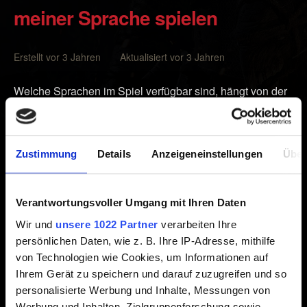
meiner Sprache spielen
Erstellt vor 3 Jahren Aktualisiert vor 3 Jahren
Welche Sprachen im Spiel verfügbar sind, hängt von der
Region und Edition ab.
Du kannst nachsehen, ob ein Sprachpaket für The
Zustimmung
Details
Anzeigeneinstellungen
Über
Witcher 3 im Nintendo eShop verfügbar ist – bitte
beachte, dass ein Sprachpaket nur dann funktioniert,
wenn es mit der Region und Edition deines Spiels
Verantwortungsvoller Umgang mit Ihren Daten
kompatibel ist.
Wir und
unsere 1022 Partner
verarbeiten Ihre
persönlichen Daten, wie z. B. Ihre IP-Adresse, mithilfe
Wenn wir die Region deiner Softwarekarte überprüfen
von Technologien wie Cookies, um Informationen auf
sollen, gib bitte den Code an, der auf der Rückseite der
Ihrem Gerät zu speichern und darauf zuzugreifen und so
Box über dem Barcode oder auf der Softwarekarte selbst
personalisierte Werbung und Inhalte, Messungen von
zu finden ist (z. B. HAC-P-AURVL).
Werbung und Inhalten, Zielgruppenforschung sowie