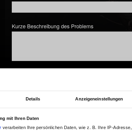
Kurze Beschreibung des Problems
Datei hinzufügen
Du kannst deinem Bericht eine Datei anhängen, z.B. bei Grafi
Durchsuchen
Details
Anzeigeneinstellungen
DXDiag-Bericht hochladen
g mit Ihren Daten
Um einen solchen Bericht zu erstellen, drücke die Windows-Tas
r
verarbeiten Ihre persönlichen Daten, wie z. B. Ihre IP-Adresse,
sich öffnenden Fenster auf "Alle Informationen speichern ..."