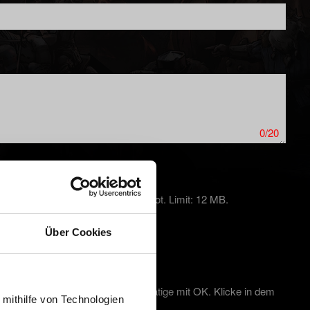
0/20
kproblemen auf PC einen Screenshot. Limit: 12 MB.
Über Cookies
te + "R", gib DxDiag ein und bestätige mit OK. Klicke in dem
 mithilfe von Technologien