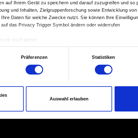
en auf Ihrem Gerät zu speichern und darauf zuzugreifen und so 
ung und Inhalten, Zielgruppenforschung sowie Entwicklung von
Durchsuchen
 Ihre Daten für welche Zwecke nutzt. Sie können Ihre Einwilligun
 auf das Privacy Trigger Symbol ändern oder widerrufen
n wir auch gerne:
re geografische Lage erfassen, welche bis auf einige Meter gen
es Scannen nach bestimmten Merkmalen (Fingerprinting) identifi
Präferenzen
Statistiken
Abschicken
ie Ihre persönlichen Daten verarbeitet werden, und legen Sie I
 die Seiten-Features ordentlich funktionieren, andere sind optio
Information zu deinen personenbezogenen Daten
ogenem Feedback, um die Bedienung der Seite für dich angeneh
ies
Auswahl erlauben
ispiel wenn wir dir über Social-Media-Kanäle etwas Interessante
e unserer Cookies an unsere Partner weiter. Jeder dieser optiona
.
ung von Cookies findest du unten im Menü „Einstellungen“, wo du,