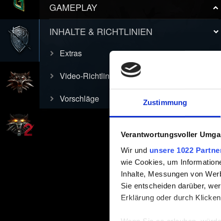
GAMEPLAY
INHALTE & RICHTLINIEN
Extras
Video-Richtlinie
Vorschläge
Zustimmung
Verantwortungsvoller Umgan
Wir und
unsere 1022 Partne
wie Cookies, um Information
Inhalte, Messungen von Werb
Sie entscheiden darüber, wer
Erklärung oder durch Klicken