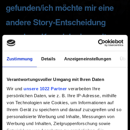
gefunden/ich möchte mir eine
andere Story-Entscheidung
ansehen. Kann ich einen alten
Spielstand laden?
Zustimmung
Details
Anzeigeneinstellungen
Über
Erstellt vor 7 Jahren Aktualisiert vor 4 Jahren
Verantwortungsvoller Umgang mit Ihren Daten
Wir möchten, dass du dein Rollenspielerlebnis so
immersiv wie möglich wird. Aus diesem Grund solltest du
Wir und
unsere 1022 Partner
verarbeiten Ihre
persönlichen Daten, wie z. B. Ihre IP-Adresse, mithilfe
mit deiner Reise fortfahren und mit den Konsequenzen
von Technologien wie Cookies, um Informationen auf
deiner Entscheidungen leben.
Ihrem Gerät zu speichern und darauf zuzugreifen und so
Aber keine Angst, nach Abschluss deines ersten
personalisierte Werbung und Inhalte, Messungen von
Durchgangs kannst du in jedes beliebige Kapitel
Werbung und Inhalten, Zielgruppenforschung sowie
zurückkehren!