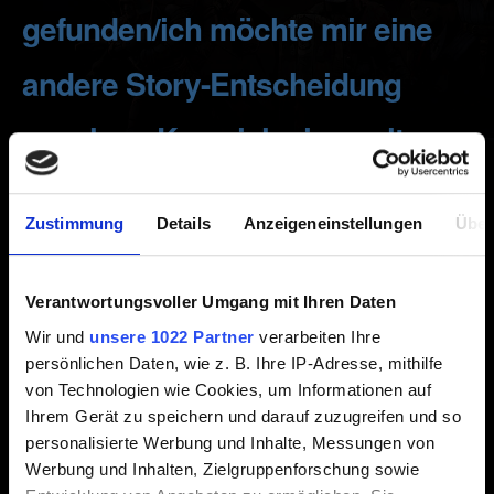
gefunden/ich möchte mir eine
andere Story-Entscheidung
ansehen. Kann ich einen alten
Spielstand laden?
Zustimmung
Details
Anzeigeneinstellungen
Über
Erstellt vor 7 Jahren Aktualisiert vor 4 Jahren
Verantwortungsvoller Umgang mit Ihren Daten
Wir möchten, dass du dein Rollenspielerlebnis so
immersiv wie möglich wird. Aus diesem Grund solltest du
Wir und
unsere 1022 Partner
verarbeiten Ihre
persönlichen Daten, wie z. B. Ihre IP-Adresse, mithilfe
mit deiner Reise fortfahren und mit den Konsequenzen
von Technologien wie Cookies, um Informationen auf
deiner Entscheidungen leben.
Ihrem Gerät zu speichern und darauf zuzugreifen und so
Aber keine Angst, nach Abschluss deines ersten
personalisierte Werbung und Inhalte, Messungen von
Durchgangs kannst du in jedes beliebige Kapitel
Werbung und Inhalten, Zielgruppenforschung sowie
zurückkehren!