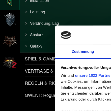
Installation
Leistung
Verbindung, Lag
Absturz
Galaxy
Zustimmung
SPIEL & GAMEPLAY
Verantwortungsvoller Umgan
VERTRÄGE & GEGENSTÄNDE
Wir und
unsere 1022 Partne
wie Cookies, um Information
REGELN & RICHTLINIEN
Inhalte, Messungen von Werb
Sie entscheiden darüber, wer
GWENT: Rogue Mage
Erklärung oder durch Klicken