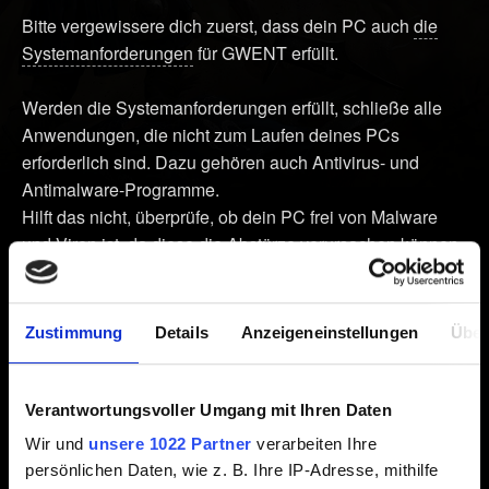
Bitte vergewissere dich zuerst, dass dein PC auch
die
Systemanforderungen
für GWENT erfüllt.
Werden die Systemanforderungen erfüllt, schließe alle
Anwendungen, die nicht zum Laufen deines PCs
erforderlich sind. Dazu gehören auch Antivirus- und
Antimalware-Programme.
Hilft das nicht, überprüfe, ob dein PC frei von Malware
und Viren ist, da diese die Abstürze verursachen können.
Du kannst auch die Spieldateien, wie hier beschrieben,
verifizieren.
Zustimmung
Details
Anzeigeneinstellungen
Über
Hilft das alles nicht, installiere bitte deine Grafikkarten-
Treiber neu. Das geht folgendermaßen:
Verantwortungsvoller Umgang mit Ihren Daten
Wir und
unsere 1022 Partner
verarbeiten Ihre
1. Lade die neuesten Treiber für deine Grafikkarte
persönlichen Daten, wie z. B. Ihre IP-Adresse, mithilfe