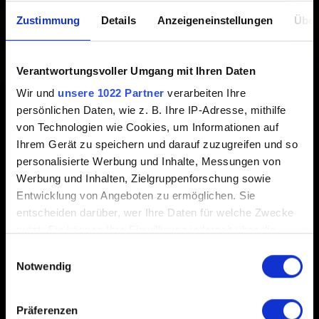
Erstellt vor 2 Jahren Aktualisiert vor 1 Jahr
Zustimmung
Details
Anzeigeneinstellungen
Über
GWENT: The Witcher Card Game
wird nicht auf Windows
7, 8 und 8.1 auf Steam und nicht auf Windows 7 auf GOG
Verantwortungsvoller Umgang mit Ihren Daten
unterstützt. da diese Plattformen diese Versionen von
Wir und
unsere 1022 Partner
verarbeiten Ihre
Windows nicht mehr unterstützen.
persönlichen Daten, wie z. B. Ihre IP-Adresse, mithilfe
von Technologien wie Cookies, um Informationen auf
Das heißt nicht, dass GWENT auf diesen
Ihrem Gerät zu speichern und darauf zuzugreifen und so
Betriebssystemen nicht funktioniert, aber es kann zu
personalisierte Werbung und Inhalte, Messungen von
Kompatibilitätsproblemen kommen, bei denen wir
Werbung und Inhalten, Zielgruppenforschung sowie
Spielern nicht weiterhelfen können.
Entwicklung von Angeboten zu ermöglichen. Sie
entscheiden darüber, wer Ihre Daten für welche Zwecke
nutzt. Sie können Ihre Einwilligung jederzeit über die
Cookie-Erklärung oder durch Klicken auf das Privacy
Einwilligungsauswahl
Trigger Symbol ändern oder widerrufen
Notwendig
Wenn Sie es erlauben, würden wir auch gerne:
Deutsch
Präferenzen
Informationen über Ihre geografische Lage