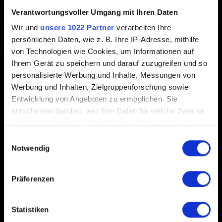
Erstellt vor 2 Jahren Aktualisiert vor 2 Jahren
Verantwortungsvoller Umgang mit Ihren Daten
Wir und
unsere 1022 Partner
verarbeiten Ihre
GWENT wird am 19. und 20. September 2023 zwischen
persönlichen Daten, wie z. B. Ihre IP-Adresse, mithilfe
10 und 16 Uhr CEST aufgrund von Server-Wartungen
von Technologien wie Cookies, um Informationen auf
nicht verfügbar sein.
Ihrem Gerät zu speichern und darauf zuzugreifen und so
personalisierte Werbung und Inhalte, Messungen von
Werbung und Inhalten, Zielgruppenforschung sowie
Entwicklung von Angeboten zu ermöglichen. Sie
entscheiden darüber, wer Ihre Daten für welche Zwecke
nutzt. Sie können Ihre Einwilligung jederzeit über die
Cookie-Erklärung oder durch Klicken auf das Privacy
Deutsch
Einwilligungsauswahl
Trigger Symbol ändern oder widerrufen
Notwendig
Wenn Sie es erlauben, würden wir auch gerne:
Präferenzen
IN VERBINDUNG BLEIBEN
Informationen über Ihre geografische Lage
erfassen, welche bis auf einige Meter genau sein
können
Statistiken
Ihr Gerät durch aktives Scannen nach