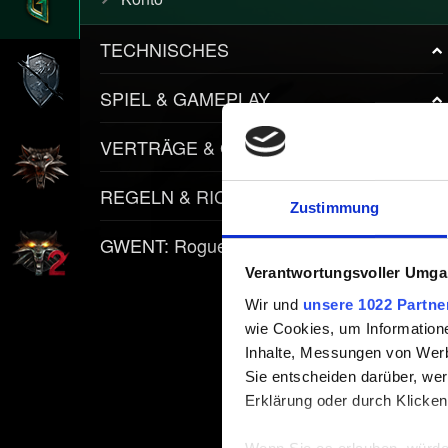
TECHNISCHES
SPIEL & GAMEPLAY
VERTRÄGE & GEGENSTÄNDE
REGELN & RICHTLINIEN
Zustimmung
GWENT: Rogue Mage
Verantwortungsvoller Umgan
Wir und
unsere 1022 Partne
wie Cookies, um Information
Inhalte, Messungen von Werb
Sie entscheiden darüber, wer
Erklärung oder durch Klicken