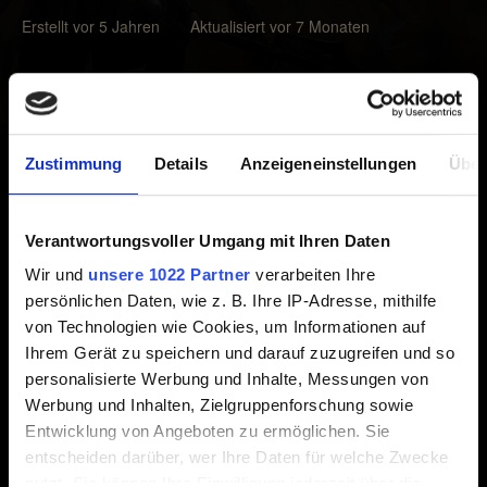
Erstellt vor 5 Jahren Aktualisiert vor 7 Monaten
Bei Problemen mit der Spiel-Performance kann
Folgendes helfen:
Stelle sicher, dass dein Mac genügend Platz auf der
Zustimmung
Details
Anzeigeneinstellungen
Über
Startup-Disk hat.
Stelle sicher, dass dein Gerät genug Arbeitsspeicher
Verantwortungsvoller Umgang mit Ihren Daten
zum Spielen von
GWENT
besitzt.
Wir und
unsere 1022 Partner
verarbeiten Ihre
Beende alle Apps, die du gerade nicht verwendest.
persönlichen Daten, wie z. B. Ihre IP-Adresse, mithilfe
von Technologien wie Cookies, um Informationen auf
Mehr Informationen zum Performance-Troubleshooting
Ihrem Gerät zu speichern und darauf zuzugreifen und so
auf Mac findest du in diesem Apple-Support-Artikel:
Der
personalisierte Werbung und Inhalte, Messungen von
Mac-Computer arbeitet langsam
.
Werbung und Inhalten, Zielgruppenforschung sowie
Entwicklung von Angeboten zu ermöglichen. Sie
entscheiden darüber, wer Ihre Daten für welche Zwecke
nutzt. Sie können Ihre Einwilligung jederzeit über die