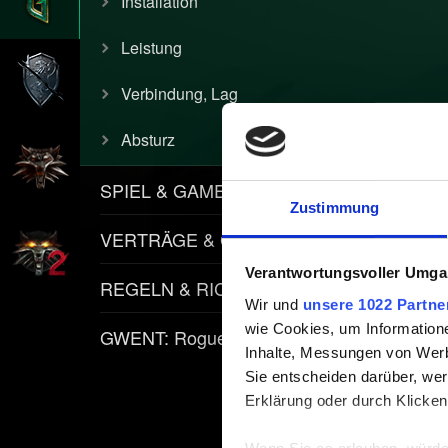
Installation
Leistung
Verbindung, Lag
Absturz
SPIEL & GAMEPLAY
Zustimmung
VERTRÄGE & GEGENSTÄNDE
Verantwortungsvoller Umgan
REGELN & RICHTLINIEN
Wir und
unsere 1022 Partne
wie Cookies, um Information
GWENT: Rogue Mage
Inhalte, Messungen von Werb
Sie entscheiden darüber, wer
Erklärung oder durch Klicken