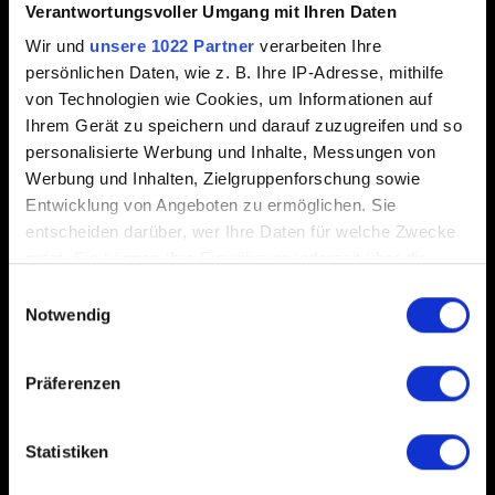
Verantwortungsvoller Umgang mit Ihren Daten
Wir und
unsere 1022 Partner
verarbeiten Ihre
persönlichen Daten, wie z. B. Ihre IP-Adresse, mithilfe
von Technologien wie Cookies, um Informationen auf
0/20
Ihrem Gerät zu speichern und darauf zuzugreifen und so
personalisierte Werbung und Inhalte, Messungen von
Datei hinzufügen
Werbung und Inhalten, Zielgruppenforschung sowie
Entwicklung von Angeboten zu ermöglichen. Sie
Du kannst deinem Bericht eine Datei anhängen, z.B. bei
entscheiden darüber, wer Ihre Daten für welche Zwecke
Grafikproblemen auf PC einen Screenshot. Limit: 12 MB.
nutzt. Sie können Ihre Einwilligung jederzeit über die
Durchsuchen
Cookie-Erklärung oder durch Klicken auf das Privacy
Einwilligungsauswahl
Trigger Symbol ändern oder widerrufen
Notwendig
Wenn Sie es erlauben, würden wir auch gerne:
Präferenzen
Informationen über Ihre geografische Lage
erfassen, welche bis auf einige Meter genau sein
können
Statistiken
Abschicken
Ihr Gerät durch aktives Scannen nach