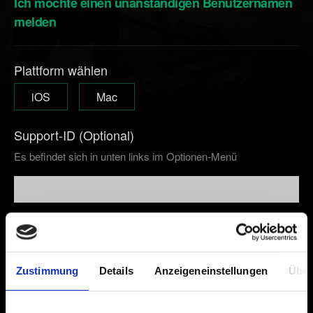
Ich möchte einen unanständigen Benutzernamen
melden
Plattform wählen
iOS
Mac
Support-ID (Optional)
Es befindet sich in unten links im Optionen-Menü
E-Mail (Tippfehler vermeiden!)
Zustimmung
Details
Anzeigeneinstellungen
Über
Kurze Beschreibung des Problems