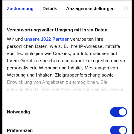
Offizielles How-to-Play-Video:
Zustimmung
Details
Anzeigeneinstellungen
Über
https://www.youtube.com/watch?v=QE6V8NgKLEQ
Verantwortungsvoller Umgang mit Ihren Daten
Inoffizielle Deckbau-Site:
Wir und
unsere 1022 Partner
verarbeiten Ihre
persönlichen Daten, wie z. B. Ihre IP-Adresse, mithilfe
https://gwent.one/
von Technologien wie Cookies, um Informationen auf
Ihrem Gerät zu speichern und darauf zuzugreifen und so
Anleitung für Anfänger von Team Aretuza:
personalisierte Werbung und Inhalte, Messungen von
Werbung und Inhalten, Zielgruppenforschung sowie
https://teamaretuza.com/academy/
Entwicklung von Angeboten zu ermöglichen. Sie
entscheiden darüber, wer Ihre Daten für welche Zwecke
nutzt. Sie können Ihre Einwilligung jederzeit über die
Cookie-Erklärung oder durch Klicken auf das Privacy
Einwilligungsauswahl
Trigger Symbol ändern oder widerrufen
Notwendig
Wenn Sie es erlauben, würden wir auch gerne:
Deutsch
Präferenzen
Informationen über Ihre geografische Lage