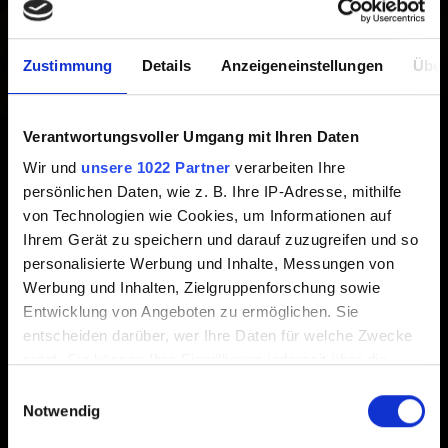
Erstellt vor 6 Jahren Aktualisiert vor 11 Monaten
Zustimmung
Details
Anzeigeneinstellungen
Über
Jede Woche gibt es in der Reise 3 Quests zum
Abschließen. Die Reisequests tragen zu bestimmten
Reiseaufträgen der gewählten Reise bei.
Verantwortungsvoller Umgang mit Ihren Daten
Wir und
unsere 1022 Partner
verarbeiten Ihre
Erfahre hier mehr über die Reisen:
persönlichen Daten, wie z. B. Ihre IP-Adresse, mithilfe
https://www.playgwent.com/journey
von Technologien wie Cookies, um Informationen auf
Ihrem Gerät zu speichern und darauf zuzugreifen und so
personalisierte Werbung und Inhalte, Messungen von
Hilfe benötigt?
Werbung und Inhalten, Zielgruppenforschung sowie
Entwicklung von Angeboten zu ermöglichen. Sie
entscheiden darüber, wer Ihre Daten für welche Zwecke
Kontakt aufnehmen
nutzt. Sie können Ihre Einwilligung jederzeit über die
Cookie-Erklärung oder durch Klicken auf das Privacy
Einwilligungsauswahl
Trigger Symbol ändern oder widerrufen
Notwendig