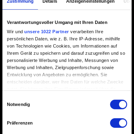
Zustimmung
Details
Anzeigeneinstellungen
Über
Erstellt vor 5 Jahren Aktualisiert vor 3 Jahren
Berücksichtigt bitte, dass die Turnier-Plattform als offene
Verantwortungsvoller Umgang mit Ihren Daten
Beta-Version veröffentlicht wird. Wir arbeiten noch
Wir und
unsere 1022 Partner
verarbeiten Ihre
kontinuierlich an der Platform und aus diesem Grund ist
persönlichen Daten, wie z. B. Ihre IP-Adresse, mithilfe
sie aktuell nur in Englisch verfügbar. Wir freuen uns
von Technologien wie Cookies, um Informationen auf
deshalb besonders über euer Feedback, Bug-Reports
Ihrem Gerät zu speichern und darauf zuzugreifen und so
und Anfragen für das Integrieren von Funktionalitäten
personalisierte Werbung und Inhalte, Messungen von
direkt
hier im Forum
.
Werbung und Inhalten, Zielgruppenforschung sowie
Entwicklung von Angeboten zu ermöglichen. Sie
entscheiden darüber, wer Ihre Daten für welche Zwecke
nutzt. Sie können Ihre Einwilligung jederzeit über die
Cookie-Erklärung oder durch Klicken auf das Privacy
Einwilligungsauswahl
Trigger Symbol ändern oder widerrufen
Notwendig
Deutsch
Wenn Sie es erlauben, würden wir auch gerne:
Präferenzen
Informationen über Ihre geografische Lage
erfassen, welche bis auf einige Meter genau sein