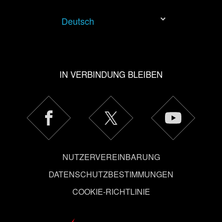
allerdings deine Zustimmung.
Deutsch
Alle Details zu unserer Nutzung von Cookies findest du
unten im Menü „Einstellungen“, wo du, falls gewünscht,
auch alle Einstellungen rund um das Thema Cookies
ändern kannst.
IN VERBINDUNG BLEIBEN
NUTZERVEREINBARUNG
DATENSCHUTZBESTIMMUNGEN
COOKIE-RICHTLINIE