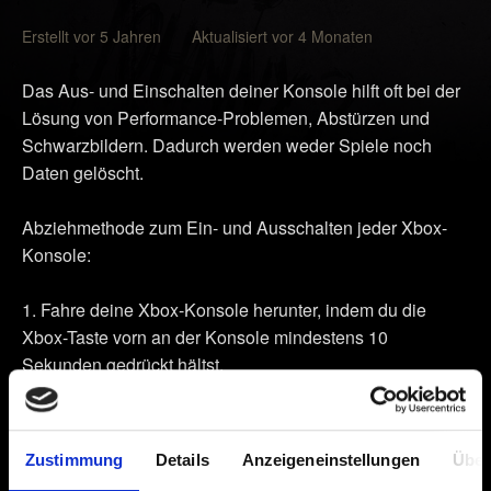
Erstellt vor 5 Jahren Aktualisiert vor 4 Monaten
Das Aus- und Einschalten deiner Konsole hilft oft bei der
Lösung von Performance-Problemen, Abstürzen und
Schwarzbildern. Dadurch werden weder Spiele noch
Daten gelöscht.
Abziehmethode zum Ein- und Ausschalten jeder Xbox-
Konsole:
Fahre deine Xbox-Konsole herunter, indem du die
Xbox-Taste vorn an der Konsole mindestens 10
Sekunden gedrückt hältst.
Ziehe das Stromkabel ab.
Warte zwei Minuten.
Zustimmung
Details
Anzeigeneinstellungen
Über
Schließe das Stromkabel wieder an die Konsole an