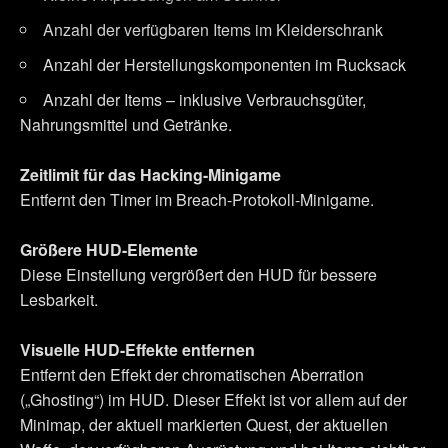
allerdings deine Zustimmung.
Anzahl der verfügbaren Items im Kleiderschrank
Anzahl der Herstellungskomponenten im Rucksack
Alle Details zu unserer Nutzung von Cookies findest du
unten im Menü „Einstellungen“, wo du, falls gewünscht,
Anzahl der Items – inklusive Verbrauchsgüter,
auch alle Einstellungen rund um das Thema Cookies
Nahrungsmittel und Getränke.
ändern kannst.
Zeitlimit für das Hacking-Minigame
Entfernt den Timer im Breach-Protokoll-Minigame.
Größere HUD-Elemente
Diese Einstellung vergrößert den HUD für bessere
Lesbarkeit.
Visuelle HUD-Effekte entfernen
Entfernt den Effekt der chromatischen Aberration
(„Ghosting“) im HUD. Dieser Effekt ist vor allem auf der
Minimap, der aktuell markierten Quest, der aktuellen