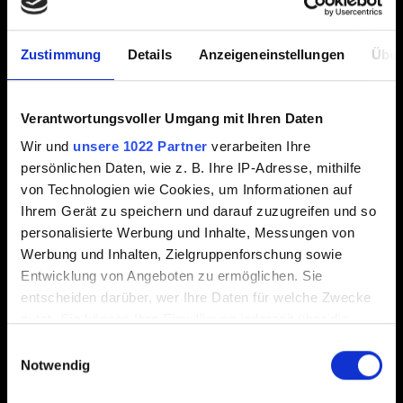
Zentraler Fixpunkt
Wenn diese Option aktiviert wird, wird ein eingeblendeter
Zustimmung
Details
Anzeigeneinstellungen
Über
Fixpunkt in der Mitte des Bildschirms eingeblendet, der
beim Vermeiden von Spielübelkeit helfen kann.
Verantwortungsvoller Umgang mit Ihren Daten
Haptisches Feedback in der Benutzeroberfläche
Wir und
unsere 1022 Partner
verarbeiten Ihre
Diese Einstellung aktiviert/deaktiviert haptisches
persönlichen Daten, wie z. B. Ihre IP-Adresse, mithilfe
Feedback in der Benutzeroberfläche.
von Technologien wie Cookies, um Informationen auf
Ihrem Gerät zu speichern und darauf zuzugreifen und so
personalisierte Werbung und Inhalte, Messungen von
Werbung und Inhalten, Zielgruppenforschung sowie
Neue Features in Patch 2.1
Entwicklung von Angeboten zu ermöglichen. Sie
entscheiden darüber, wer Ihre Daten für welche Zwecke
Größere Schrift
nutzt. Sie können Ihre Einwilligung jederzeit über die
Diese Einstellung verändert gewisse Schriftgrößen in der
Cookie-Erklärung oder durch Klicken auf das Privacy
Einwilligungsauswahl
Benutzeroberfläche. Diese Änderung betrifft vor allem:
Trigger Symbol ändern oder widerrufen
Notwendig