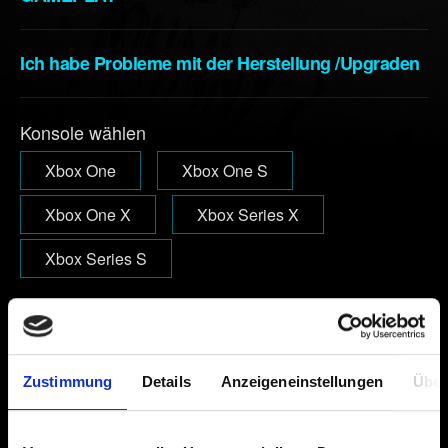
Ich habe Probleme mit der Herstellung /Upgraden
Konsole wählen
Xbox One
Xbox One S
Xbox One X
Xbox Series X
Xbox Series S
E-Mail (Tippfehler vermeiden!)
Zustimmung
Details
Anzeigeneinstellungen
Über
Kurze Beschreibung des Problems