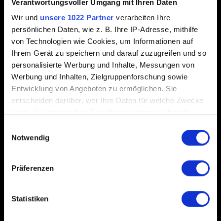
Verantwortungsvoller Umgang mit Ihren Daten
Wir und
unsere 1022 Partner
verarbeiten Ihre
persönlichen Daten, wie z. B. Ihre IP-Adresse, mithilfe
0/20
von Technologien wie Cookies, um Informationen auf
Ihrem Gerät zu speichern und darauf zuzugreifen und so
Datei hinzufügen
personalisierte Werbung und Inhalte, Messungen von
Werbung und Inhalten, Zielgruppenforschung sowie
Du kannst deinem Bericht eine Datei anhängen, z.B. bei
Entwicklung von Angeboten zu ermöglichen. Sie
Grafikproblemen auf PC einen Screenshot. Limit: 12 MB.
entscheiden darüber, wer Ihre Daten für welche Zwecke
nutzt. Sie können Ihre Einwilligung jederzeit über die
Durchsuchen
Cookie-Erklärung oder durch Klicken auf das Privacy
Einwilligungsauswahl
Trigger Symbol ändern oder widerrufen
Notwendig
Wenn Sie es erlauben, würden wir auch gerne:
Präferenzen
Informationen über Ihre geografische Lage
erfassen, welche bis auf einige Meter genau sein
Abschicken
können
Statistiken
Ihr Gerät durch aktives Scannen nach
bestimmten Merkmalen (Fingerprinting) identifizieren