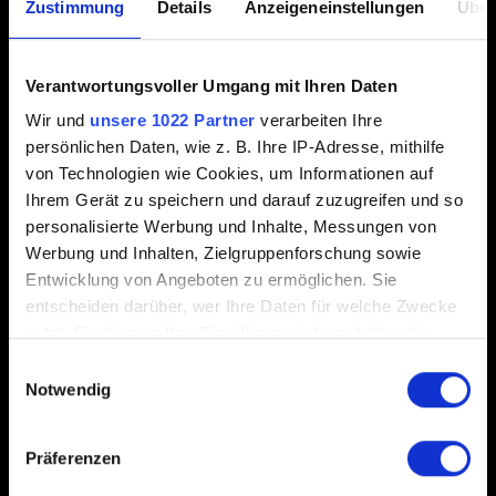
Zustimmung
Details
Anzeigeneinstellungen
Über
E-Mail (Tippfehler vermeiden!)
Verantwortungsvoller Umgang mit Ihren Daten
Kurze Beschreibung des Problems
Wir und
unsere 1022 Partner
verarbeiten Ihre
persönlichen Daten, wie z. B. Ihre IP-Adresse, mithilfe
von Technologien wie Cookies, um Informationen auf
Ihrem Gerät zu speichern und darauf zuzugreifen und so
personalisierte Werbung und Inhalte, Messungen von
0/20
Werbung und Inhalten, Zielgruppenforschung sowie
Entwicklung von Angeboten zu ermöglichen. Sie
entscheiden darüber, wer Ihre Daten für welche Zwecke
Datei hinzufügen
nutzt. Sie können Ihre Einwilligung jederzeit über die
Du kannst deinem Bericht eine Datei anhängen, z.B. bei
Cookie-Erklärung oder durch Klicken auf das Privacy
Einwilligungsauswahl
Grafikproblemen auf PC einen Screenshot. Limit: 12 MB.
Trigger Symbol ändern oder widerrufen
Notwendig
Durchsuchen
Wenn Sie es erlauben, würden wir auch gerne:
Präferenzen
Informationen über Ihre geografische Lage