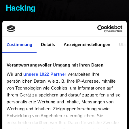
Hacking
Erstellt vor 5 Jahren Aktualisiert vor 4 Monaten
Versuchen Sie die
hier
beschriebene Fehlerbehebung,
bevor Sie Probleme mit dem Spiel melden.
Zustimmung
Details
Anzeigeneinstellungen
Über
Wenn das Problem weiterhin besteht, melden Sie es uns
Verantwortungsvoller Umgang mit Ihren Daten
bitte über die Schaltfläche
Kontakt aufnehmen
unten
und geben Sie die folgenden Informationen an:
Wir und
unsere 1022 Partner
verarbeiten Ihre
persönlichen Daten, wie z. B. Ihre IP-Adresse, mithilfe
Schritte zum Reproduzieren des Problems.
von Technologien wie Cookies, um Informationen auf
Ihrem Gerät zu speichern und darauf zuzugreifen und so
Video oder Screenshot des Problems (Anhang oder
personalisierte Werbung und Inhalte, Messungen von
Link).
Werbung und Inhalten, Zielgruppenforschung sowie
Entwicklung von Angeboten zu ermöglichen. Sie
entscheiden darüber, wer Ihre Daten für welche Zwecke