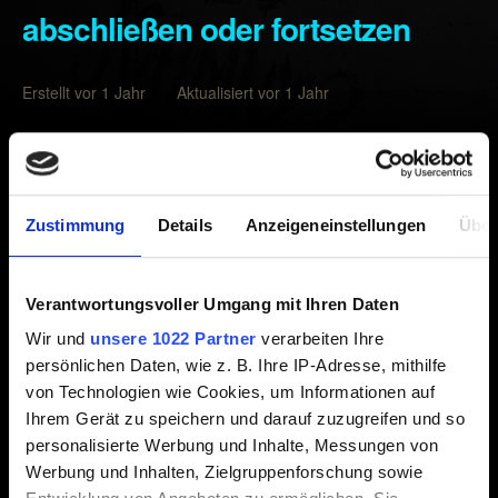
abschließen oder fortsetzen
Erstellt vor 1 Jahr Aktualisiert vor 1 Jahr
Setze den Cache deiner Konsole zurück:
Wähle im HOME-Menü
Systemeinstellungen
(☼-
Zustimmung
Details
Anzeigeneinstellungen
Über
Symbol) aus.
Wähle im linken Menü
System
→
Formatierungsoptionen
→
Cache leeren
aus.
Verantwortungsvoller Umgang mit Ihren Daten
Wähle den Benutzer, für den du den Cache
Wir und
unsere 1022 Partner
verarbeiten Ihre
zurücksetzen möchtest, und befolge die Anweisungen.
persönlichen Daten, wie z. B. Ihre IP-Adresse, mithilfe
von Technologien wie Cookies, um Informationen auf
Starte die Konsole neu und starte anschließend das
Ihrem Gerät zu speichern und darauf zuzugreifen und so
Spiel.
personalisierte Werbung und Inhalte, Messungen von
Werbung und Inhalten, Zielgruppenforschung sowie
Lade dann einen Spielstand, der vor dem Auftreten des