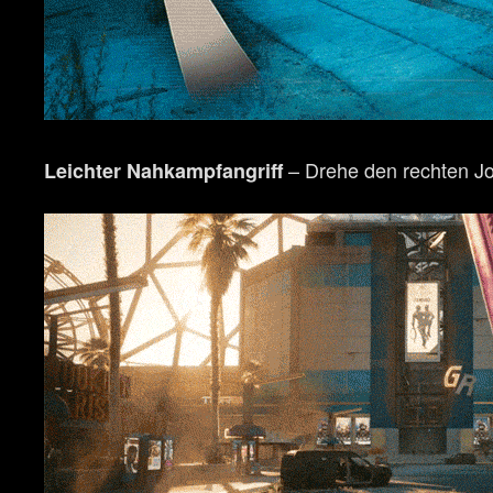
– Drehe den rechten Jo
Leichter Nahkampfangriff