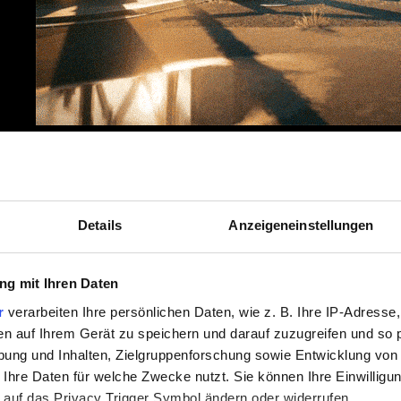
– Bewege dein Handge
Schwerer Nahkampfangriff
– Drehe die Vorderseite des
Aufgeladener Angriff
dich zu und wieder nach unten (fast 270 Grad).
Details
Anzeigeneinstellungen
g mit Ihren Daten
r
verarbeiten Ihre persönlichen Daten, wie z. B. Ihre IP-Adresse,
en auf Ihrem Gerät zu speichern und darauf zuzugreifen und so 
ung und Inhalten, Zielgruppenforschung sowie Entwicklung von
 Ihre Daten für welche Zwecke nutzt. Sie können Ihre Einwilligun
 auf das Privacy Trigger Symbol ändern oder widerrufen