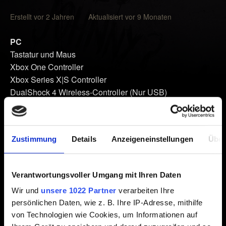
Erstellt vor 2 Jahren Aktualisiert vor 9 Monaten
PC
Tastatur und Maus
Xbox One Controller
Xbox Series X|S Controller
DualShock 4 Wireless-Controller (Nur USB)
DualSense Wireless-Controller (Nur USB)
Xbox One
Zustimmung
Details
Anzeigeneinstellungen
Über
Xbox One Controller
Xbox Series X|S
Verantwortungsvoller Umgang mit Ihren Daten
Xbox One Controller
Wir und
unsere 1022 Partner
verarbeiten Ihre
Xbox Series X|S Controller
persönlichen Daten, wie z. B. Ihre IP-Adresse, mithilfe
von Technologien wie Cookies, um Informationen auf
PlayStation 4