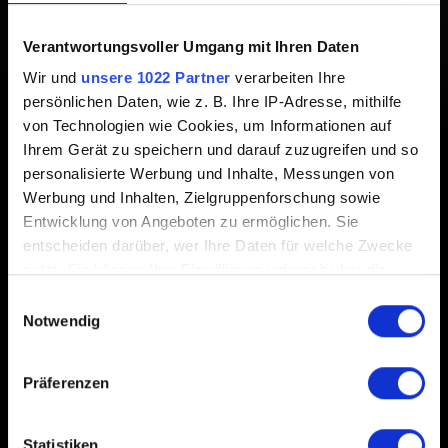
Erstellt vor 5 Jahren Aktualisiert vor 6 Monaten
Verantwortungsvoller Umgang mit Ihren Daten
Wir und
unsere 1022 Partner
verarbeiten Ihre
Night City ist ein gefährlicher Ort, und manche
persönlichen Daten, wie z. B. Ihre IP-Adresse, mithilfe
Entscheidungen kannst du nicht rückgängig machen. Wir
von Technologien wie Cookies, um Informationen auf
empfehlen daher häufiges Speichern und mehr als einen
Ihrem Gerät zu speichern und darauf zuzugreifen und so
Speicherstand als Backup.
personalisierte Werbung und Inhalte, Messungen von
Werbung und Inhalten, Zielgruppenforschung sowie
Entwicklung von Angeboten zu ermöglichen. Sie
entscheiden darüber, wer Ihre Daten für welche Zwecke
nutzt. Sie können Ihre Einwilligung jederzeit über die
Cookie-Erklärung oder durch Klicken auf das Privacy
Einwilligungsauswahl
Deutsch
Trigger Symbol ändern oder widerrufen
Notwendig
Wenn Sie es erlauben, würden wir auch gerne:
Präferenzen
Informationen über Ihre geografische Lage
IN VERBINDUNG BLEIBEN
erfassen, welche bis auf einige Meter genau sein
können
Statistiken