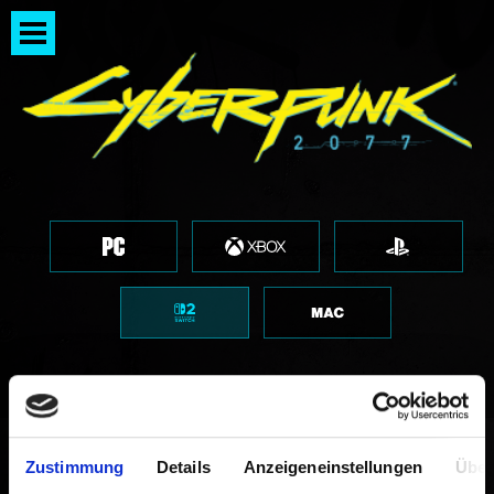
Oft speichern!
Zustimmung
Details
Anzeigeneinstellungen
Über