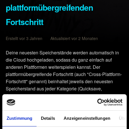
plattformübergreifenden
Fortschritt
Erstellt vor 3 Jahren Aktualisiert vor 2 Monaten
Deine neuesten Speicherstände werden automatisch in
die Cloud hochgeladen, sodass du ganz einfach auf
anderen Plattformen weiterspielen kannst. Der
plattformübergreifende Fortschritt (auch "Cross-Plattform-
Fortschritt" genannt) beinhaltet jeweils den neuesten
Speicherstand aus jeder Kategorie (Quicksave,
Autosave, manuell etc.).
Stelle sicher, dass du bei deiner Version von
Cyberpunk 2077
den neuesten Patch installiert hast –
Zustimmung
Details
Anzeigeneinstellungen
Über
das kannst du im Hauptmenü des Spiels ablesen.