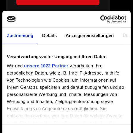
Zustimmung
Details
Anzeigeneinstellungen
Über
Verantwortungsvoller Umgang mit Ihren Daten
Wir und
unsere 1022 Partner
verarbeiten Ihre
persönlichen Daten, wie z. B. Ihre IP-Adresse, mithilfe
Wir werden einen einmaligen Code an die mit deinem
von Technologien wie Cookies, um Informationen auf
Konto verbundene E-Mail-Adresse senden, um
Ihrem Gerät zu speichern und darauf zuzugreifen und so
sicherzustellen, dass das Konto dir gehört. Anschließend
personalisierte Werbung und Inhalte, Messungen von
kann das verknüpfte Plattformkonto als alternative
Werbung und Inhalten, Zielgruppenforschung sowie
Authentifizierungsmethode für dein CD PROJEKT RED-
Entwicklung von Angeboten zu ermöglichen. Sie
Konto verwendet werden.
entscheiden darüber, wer Ihre Daten für welche Zwecke
nutzt. Sie können Ihre Einwilligung jederzeit über die
Cookie-Erklärung oder durch Klicken auf das Privacy
Einwilligungsauswahl