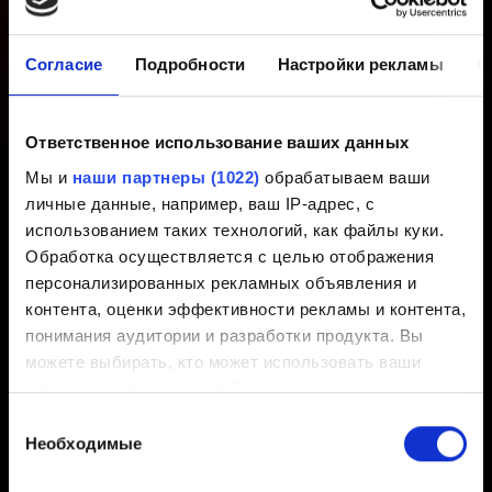
сторонних платформ к
учётной записи
Согласие
Подробности
Настройки рекламы
О
CD PROJEKT RED?
Ответственное использование ваших данных
Мы и
наши партнеры (1022)
обрабатываем ваши
Создано 1 год назад Обновлено 1 год назад
личные данные, например, ваш IP-адрес, с
использованием таких технологий, как файлы куки.
К каждой учётной записи CD PROJEKT RED можно
Обработка осуществляется с целью отображения
привязать несколько аккаунтов сторонних платформ,
персонализированных рекламных объявления и
но не более одной на каждую платформу (например,
контента, оценки эффективности рекламы и контента,
одну от Steam, одну от Xbox и одну от PlayStation).
понимания аудитории и разработки продукта. Вы
можете выбирать, кто может использовать ваши
данные и для каких целей.
Выбор
Если вы разрешите, мы также хотели бы:
Необходимые
согласия
собирать информацию о вашем
Русский