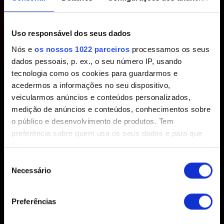
conta da CD PROJEKT RED?
Uso responsável dos seus dados
Criado há 1 ano Atualizado há 1 ano
Nós e
os nossos 1022 parceiros
processamos os seus
Cada conta da CD PROJEKT RED pode ser vinculada a
dados pessoais, p. ex., o seu número IP, usando
várias contas de plataforma, mas apenas uma conta por
tecnologia como os cookies para guardarmos e
acedermos a informações no seu dispositivo,
plataforma (ex.: uma para Steam, uma para Xbox, uma
veicularmos anúncios e conteúdos personalizados,
para PlayStation etc.).
medição de anúncios e conteúdos, conhecimentos sobre
o público e desenvolvimento de produtos. Tem
preferência sobre quem usa os seus dados e para que
fins.
Seleção
Se permitir, gostaríamos também de:
Necessário
de
Recolher informações sobre a sua localização
Português (BR)
consentimento
geográfica as quais podem ter uma precisão de
Preferências
vários metros
Identificar o seu dispositivo analisando de forma