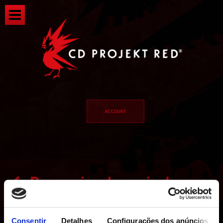
Posso vincular mais de uma
conta de plataforma à minha
Consentir
Detalhes
Configurações dos anúncios