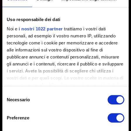
account CD PROJEKT RED?
Uso responsabile dei dati
Creato 1 anno fa Aggiornato 1 anno fa
Noi e
i nostri 1022 partner
trattiamo i vostri dati
Ogni account CD PROJEKT RED può essere collegato a
personali, ad esempio il vostro numero IP, utilizzando
più account Piattaforma, ma a uno solo per ciascuna
tecnologie come i cookie per memorizzare e accedere
alle informazioni sul vostro dispositivo al fine di
piattaforma (per esempio a uno solo per Steam, a un solo
pubblicare annunci e contenuti personalizzati, misurare
per Xbox, a uno solo per PlayStation, e così via).
gli annunci e i contenuti, ricercare il pubblico e sviluppare
i servizi. Avete la possibilità di scegliere chi utilizza i
vostri dati e per quali scopi. Le vostre scelte in materia di
privacy sono applicabili solo su questa proprietà digitale
in cui avete effettuato le vostre scelte. È possibile
Selezione
modificare o revocare il proprio consenso in qualsiasi
Necessario
del
momento dalla Dichiarazione sui cookie o facendo clic
consenso
sull'icona di attivazione della privacy.
Italiano
Preferenze
Con il tuo consenso, vorremmo anche: