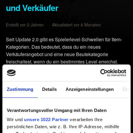
und Verkäufer
Erstellt vor 2 Jahren Aktualisiert vor 6 Monaten
Seit Update 2.0 gibt es Spielerlevel-Schwellen für Item-
Kategorien. Das bedeutet, dass du ein neues
Verkäuferangebot und eine neue Beutekategorie
freischaltest, wenn du ein bestimmtes Level erreichst.
Waffen
Kategorie 1
ab Level 1
Zustimmung
Details
Anzeigeneinstellungen
Über
Kategorie 2
ab Level 9
Kategorie 3
ab Level 17
Kategorie 4
ab Level 25
Verantwortungsvoller Umgang mit Ihren Daten
Kategorie 5
ab Level 33
Wir und
unsere 1022 Partner
verarbeiten Ihre
Kategorie 5++
ab Level 51 (nur mit Phantom Liberty)
persönlichen Daten, wie z. B. Ihre IP-Adresse, mithilfe