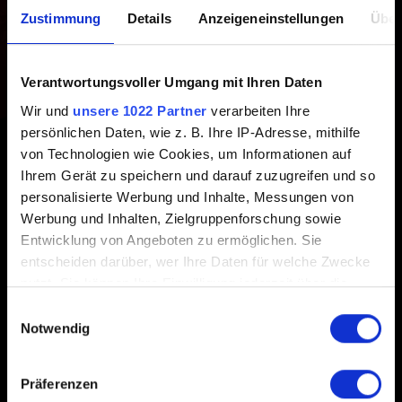
PROJEKT RED-Konto
Zustimmung
Details
Anzeigeneinstellungen
Über
verknüpfen?
Verantwortungsvoller Umgang mit Ihren Daten
Erstellt vor 1 Jahr Aktualisiert vor 1 Jahr
Wir und
unsere 1022 Partner
verarbeiten Ihre
persönlichen Daten, wie z. B. Ihre IP-Adresse, mithilfe
Jedes CD PROJEKT RED-Konto kann mit mehreren
von Technologien wie Cookies, um Informationen auf
Ihrem Gerät zu speichern und darauf zuzugreifen und so
Plattformkonten verknüpft werden, allerdings ist nur ein
personalisierte Werbung und Inhalte, Messungen von
Konto pro Plattform zulässig (z. B. eins für Steam, eins für
Werbung und Inhalten, Zielgruppenforschung sowie
Xbox, eins für PlayStation etc.).
Entwicklung von Angeboten zu ermöglichen. Sie
entscheiden darüber, wer Ihre Daten für welche Zwecke
nutzt. Sie können Ihre Einwilligung jederzeit über die
Cookie-Erklärung oder durch Klicken auf das Privacy
Einwilligungsauswahl
Trigger Symbol ändern oder widerrufen
Notwendig
Deutsch
Wenn Sie es erlauben, würden wir auch gerne:
Präferenzen
Informationen über Ihre geografische Lage